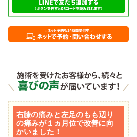
右膝の痛みと左足のもも辺り
の痛みが１ヵ月位で改善に向
かいました！