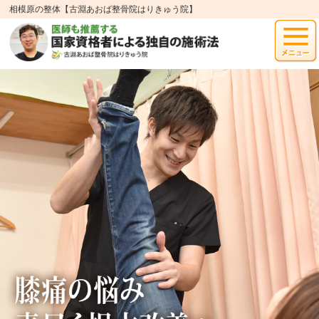
相模原の整体【古淵あおば整骨院はりきゅう院】