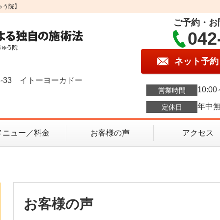
ゅう院】
ご予約・お
042
ネット予約
3-33 イトーヨーカドー
10:00
営業時間
年中
定休日
メニュー／料金
お客様の声
アクセス
お客様の声