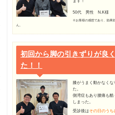
ます！
50代 男性 N.K様
※お客様の感想であり、効果
ん。
初回から脚の引きずりが良
た！！
膝がうまく動かなくな
た。
側湾症もあり腰痛も酷
しまった。
受診後は
その日のうち