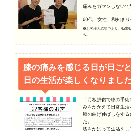
痛みをガマンしないで
60代 女性 和知まり
※お客様の感想であり、効果
ん。
膝の痛みを感じる日が日ご
日の生活が楽しくなりまし
半月板損傷で膝の手術
みをかかえて日常生活
膝の曲げ伸ばしをする
た。
膝をかばって生活をし