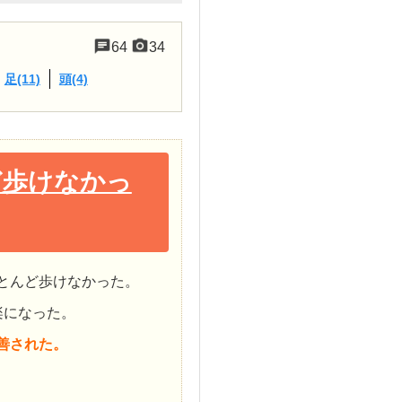
64
34
足(11)
頭(4)
ど歩けなかっ
とんど歩けなかった。
楽になった。
善された。