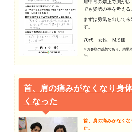
肩甲骨の矯正で胸が広
でも姿勢の事を考える
まずは勇気を出して来
す。
70代 女性 M.S様
※お客様の感想であり、効果
ん。
首、肩の痛みがなくなり身
くなった
首、肩の痛みがなくな
た。