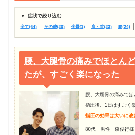
症状で絞り込む
全て(64)
その他(20)
坐骨(1)
肩・首(23)
腰(24)
腰、大腿骨の痛みでほとん
たが、すごく楽になった
腰、大腿骨の痛みでほ
指圧後、1日はすごく
指圧の効果は大いに改
80代 男性 森俊行様