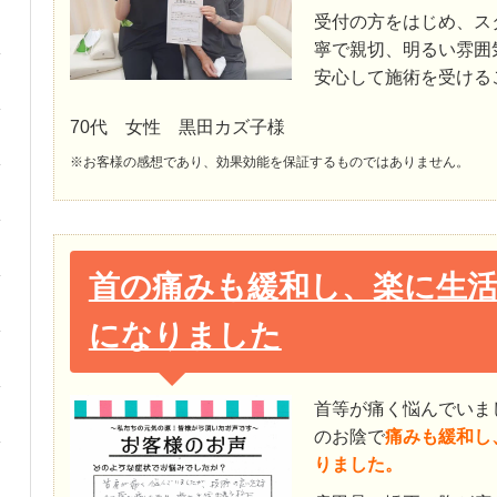
受付の方をはじめ、ス
寧で親切、明るい雰囲
安心して施術を受ける
70代 女性 黒田カズ子様
※お客様の感想であり、効果効能を保証するものではありません。
首の痛みも緩和し、楽に生
になりました
首等が痛く悩んでいま
のお陰で
痛みも緩和し
りました。