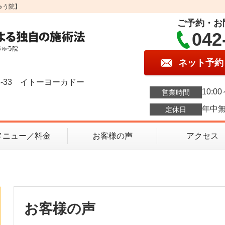
ゅう院】
ご予約・お
042
ネット予約
3-33 イトーヨーカドー
10:00
営業時間
年中
定休日
メニュー／料金
お客様の声
アクセス
お客様の声